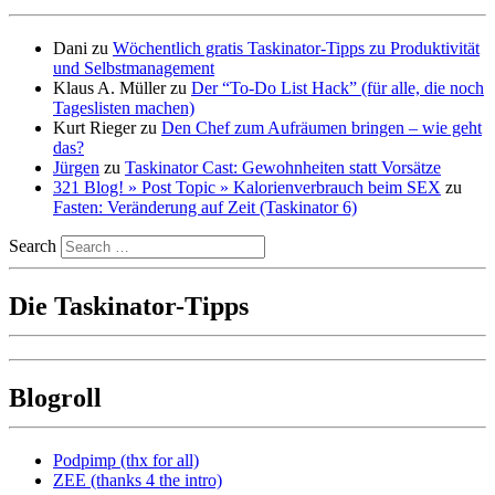
Dani
zu
Wöchentlich gratis Taskinator-Tipps zu Produktivität
und Selbstmanagement
Klaus A. Müller
zu
Der “To-Do List Hack” (für alle, die noch
Tageslisten machen)
Kurt Rieger
zu
Den Chef zum Aufräumen bringen – wie geht
das?
Jürgen
zu
Taskinator Cast: Gewohnheiten statt Vorsätze
321 Blog! » Post Topic » Kalorienverbrauch beim SEX
zu
Fasten: Veränderung auf Zeit (Taskinator 6)
Search
Die Taskinator-Tipps
Blogroll
Podpimp (thx for all)
ZEE (thanks 4 the intro)