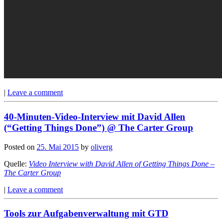
|
Leave a comment
40-Minuten-Video-Interview mit David Allen
(“Getting Things Done”) @ The Carter Group
Posted on
25. Mai 2015
by
oliverg
Quelle:
Video Interview with David Allen of Getting Things Done –
The Carter Group
|
Leave a comment
Tools zur Aufgabenverwaltung mit GTD