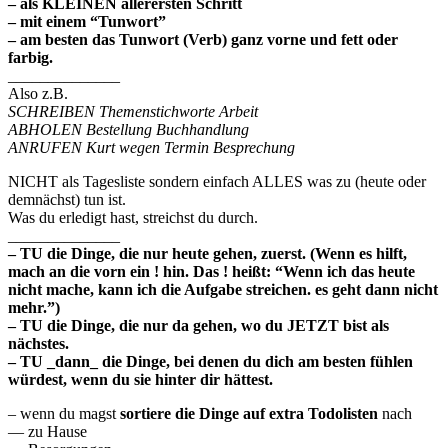
– als KLEINEN allerersten Schritt
– mit einem “Tunwort”
– am besten das Tunwort (Verb) ganz vorne und fett oder
farbig.
______________
Also z.B.
SCHREIBEN Themenstichworte Arbeit
ABHOLEN Bestellung Buchhandlung
ANRUFEN Kurt wegen Termin Besprechung
NICHT als Tagesliste sondern einfach ALLES was zu (heute oder
demnächst) tun ist.
Was du erledigt hast, streichst du durch.
______________
– TU die Dinge, die nur heute gehen, zuerst. (Wenn es hilft,
mach an die vorn ein ! hin. Das ! heißt: “Wenn ich das heute
nicht mache, kann ich die Aufgabe streichen. es geht dann nicht
mehr.”)
– TU die Dinge, die nur da gehen, wo du JETZT bist als
nächstes.
– TU _dann_ die Dinge, bei denen du dich am besten fühlen
würdest, wenn du sie hinter dir hättest.
– wenn du magst
sortiere die Dinge auf extra Todolisten
nach
— zu Hause