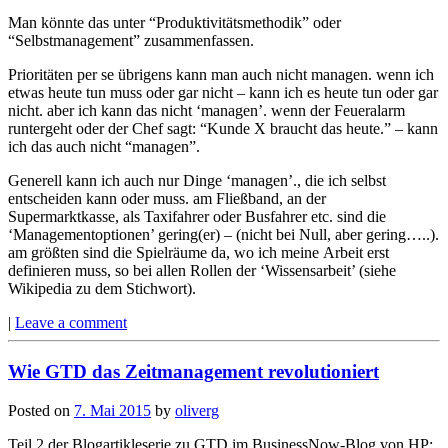
Man könnte das unter “Produktivitätsmethodik” oder
“Selbstmanagement” zusammenfassen.
Prioritäten per se übrigens kann man auch nicht managen. wenn ich
etwas heute tun muss oder gar nicht – kann ich es heute tun oder gar
nicht. aber ich kann das nicht ‘managen’. wenn der Feueralarm
runtergeht oder der Chef sagt: “Kunde X braucht das heute.” – kann
ich das auch nicht “managen”.
Generell kann ich auch nur Dinge ‘managen’., die ich selbst
entscheiden kann oder muss. am Fließband, an der
Supermarktkasse, als Taxifahrer oder Busfahrer etc. sind die
‘Managementoptionen’ gering(er) – (nicht bei Null, aber gering…..).
am größten sind die Spielräume da, wo ich meine Arbeit erst
definieren muss, so bei allen Rollen der ‘Wissensarbeit’ (siehe
Wikipedia zu dem Stichwort).
|
Leave a comment
Wie GTD das Zeitmanagement revolutioniert
Posted on
7. Mai 2015
by
oliverg
Teil 2 der Blogartikleserie zu GTD im BusinessNow-Blog von HP: