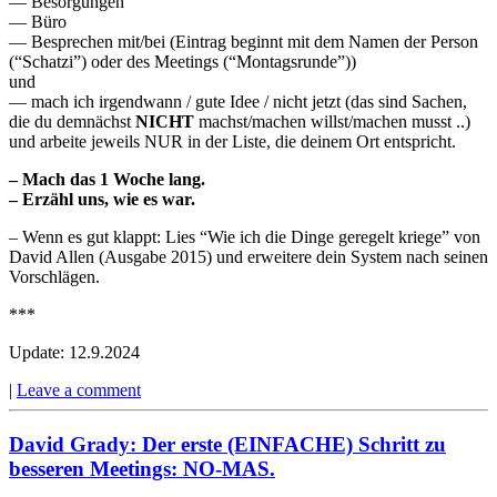
— Besorgungen
— Büro
— Besprechen mit/bei (Eintrag beginnt mit dem Namen der Person
(“Schatzi”) oder des Meetings (“Montagsrunde”))
und
— mach ich irgendwann / gute Idee / nicht jetzt (das sind Sachen,
die du demnächst
NICHT
machst/machen willst/machen musst ..)
und arbeite jeweils NUR in der Liste, die deinem Ort entspricht.
– Mach das 1 Woche lang.
– Erzähl uns, wie es war.
– Wenn es gut klappt: Lies “Wie ich die Dinge geregelt kriege” von
David Allen (Ausgabe 2015) und erweitere dein System nach seinen
Vorschlägen.
***
Update: 12.9.2024
|
Leave a comment
David Grady: Der erste (EINFACHE) Schritt zu
besseren Meetings: NO-MAS.