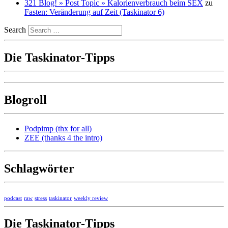
321 Blog! » Post Topic » Kalorienverbrauch beim SEX
zu
Fasten: Veränderung auf Zeit (Taskinator 6)
Search
Die Taskinator-Tipps
Blogroll
Podpimp (thx for all)
ZEE (thanks 4 the intro)
Schlagwörter
podcast
raw
stress
taskinator
weekly review
Die Taskinator-Tipps