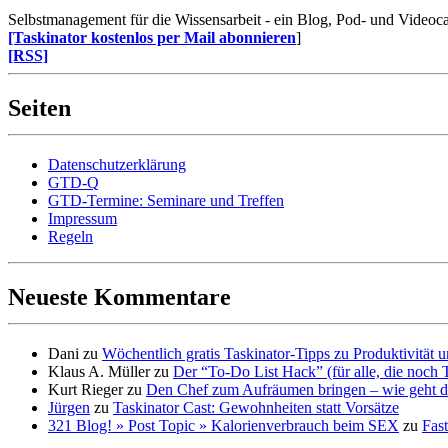
Selbstmanagement für die Wissensarbeit - ein Blog, Pod- und Videoca
[Taskinator kostenlos per Mail abonnieren
]
[RSS]
Seiten
Datenschutzerklärung
GTD-Q
GTD-Termine: Seminare und Treffen
Impressum
Regeln
Neueste Kommentare
Dani
zu
Wöchentlich gratis Taskinator-Tipps zu Produktivität
Klaus A. Müller
zu
Der “To-Do List Hack” (für alle, die noch 
Kurt Rieger
zu
Den Chef zum Aufräumen bringen – wie geht d
Jürgen
zu
Taskinator Cast: Gewohnheiten statt Vorsätze
321 Blog! » Post Topic » Kalorienverbrauch beim SEX
zu
Fast