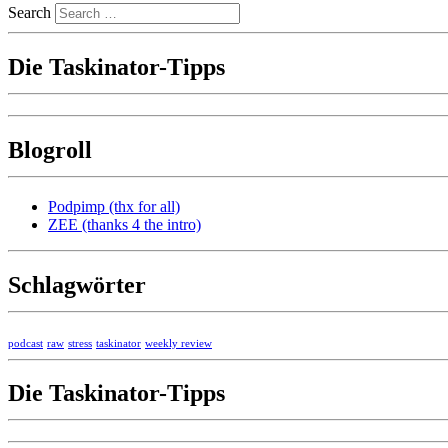
Search
Die Taskinator-Tipps
Blogroll
Podpimp (thx for all)
ZEE (thanks 4 the intro)
Schlagwörter
podcast
raw
stress
taskinator
weekly review
Die Taskinator-Tipps