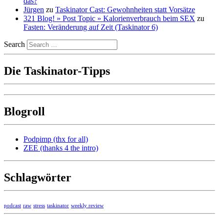
das?
Jürgen
zu
Taskinator Cast: Gewohnheiten statt Vorsätze
321 Blog! » Post Topic » Kalorienverbrauch beim SEX
zu
Fasten: Veränderung auf Zeit (Taskinator 6)
Search
Die Taskinator-Tipps
Blogroll
Podpimp (thx for all)
ZEE (thanks 4 the intro)
Schlagwörter
podcast
raw
stress
taskinator
weekly review