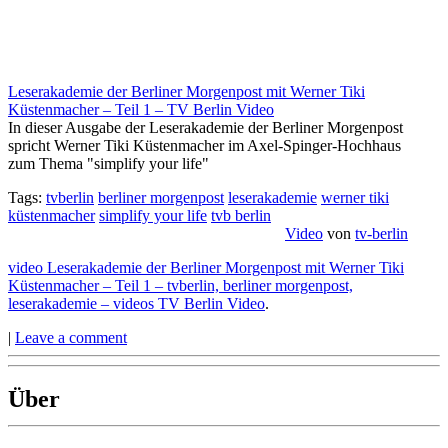
Leserakademie der Berliner Morgenpost mit Werner Tiki
Küstenmacher – Teil 1 – TV Berlin Video
In dieser Ausgabe der Leserakademie der Berliner Morgenpost
spricht Werner Tiki Küstenmacher im Axel-Spinger-Hochhaus
zum Thema "simplify your life"
Tags:
tvberlin
berliner morgenpost
leserakademie
werner tiki
küstenmacher
simplify your life
tvb berlin
Video
von
tv-berlin
video Leserakademie der Berliner Morgenpost mit Werner Tiki
Küstenmacher – Teil 1 – tvberlin, berliner morgenpost,
leserakademie – videos TV Berlin Video
.
|
Leave a comment
Über