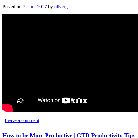
Posted on
7. Juni 2017
by
oliverg
|
Leave a comment
How to be More Productive | GTD Productivity Tips