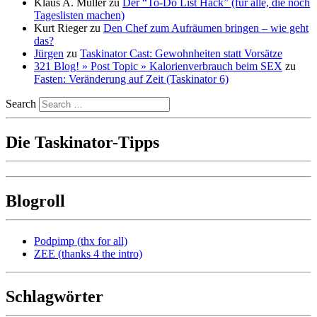
Klaus A. Müller
zu
Der “To-Do List Hack” (für alle, die noch
Tageslisten machen)
Kurt Rieger
zu
Den Chef zum Aufräumen bringen – wie geht
das?
Jürgen
zu
Taskinator Cast: Gewohnheiten statt Vorsätze
321 Blog! » Post Topic » Kalorienverbrauch beim SEX
zu
Fasten: Veränderung auf Zeit (Taskinator 6)
Search
Die Taskinator-Tipps
Blogroll
Podpimp (thx for all)
ZEE (thanks 4 the intro)
Schlagwörter