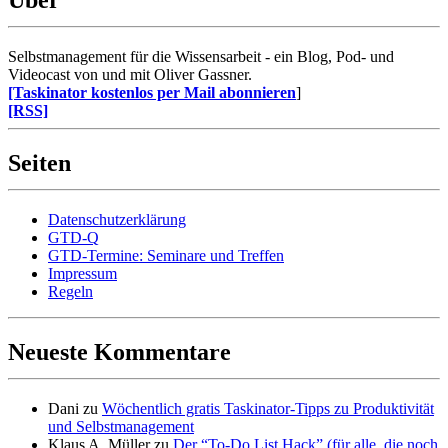
Über
Selbstmanagement für die Wissensarbeit - ein Blog, Pod- und
Videocast von und mit Oliver Gassner.
[Taskinator kostenlos per Mail abonnieren
]
[RSS]
Seiten
Datenschutzerklärung
GTD-Q
GTD-Termine: Seminare und Treffen
Impressum
Regeln
Neueste Kommentare
Dani
zu
Wöchentlich gratis Taskinator-Tipps zu Produktivität
und Selbstmanagement
Klaus A. Müller
zu
Der “To-Do List Hack” (für alle, die noch