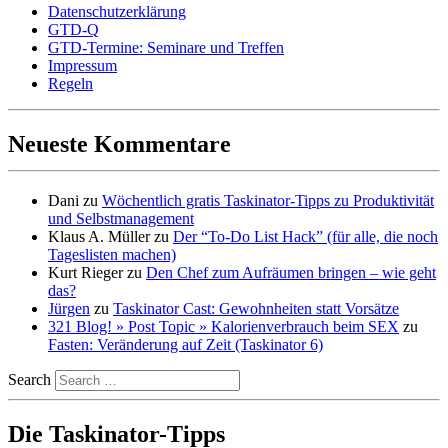
Datenschutzerklärung
GTD-Q
GTD-Termine: Seminare und Treffen
Impressum
Regeln
Neueste Kommentare
Dani
zu
Wöchentlich gratis Taskinator-Tipps zu Produktivität
und Selbstmanagement
Klaus A. Müller
zu
Der “To-Do List Hack” (für alle, die noch
Tageslisten machen)
Kurt Rieger
zu
Den Chef zum Aufräumen bringen – wie geht
das?
Jürgen
zu
Taskinator Cast: Gewohnheiten statt Vorsätze
321 Blog! » Post Topic » Kalorienverbrauch beim SEX
zu
Fasten: Veränderung auf Zeit (Taskinator 6)
Search
Die Taskinator-Tipps