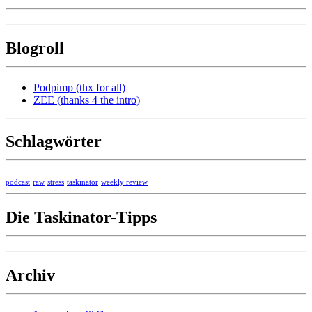
Blogroll
Podpimp (thx for all)
ZEE (thanks 4 the intro)
Schlagwörter
podcast
raw
stress
taskinator
weekly review
Die Taskinator-Tipps
Archiv