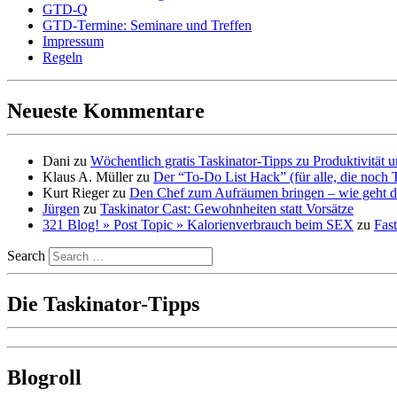
GTD-Q
GTD-Termine: Seminare und Treffen
Impressum
Regeln
Neueste Kommentare
Dani
zu
Wöchentlich gratis Taskinator-Tipps zu Produktivität
Klaus A. Müller
zu
Der “To-Do List Hack” (für alle, die noch 
Kurt Rieger
zu
Den Chef zum Aufräumen bringen – wie geht d
Jürgen
zu
Taskinator Cast: Gewohnheiten statt Vorsätze
321 Blog! » Post Topic » Kalorienverbrauch beim SEX
zu
Fast
Search
Die Taskinator-Tipps
Blogroll