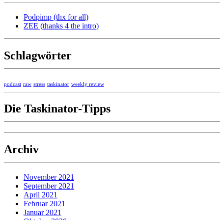
Podpimp (thx for all)
ZEE (thanks 4 the intro)
Schlagwörter
podcast
raw
stress
taskinator
weekly review
Die Taskinator-Tipps
Archiv
November 2021
September 2021
April 2021
Februar 2021
Januar 2021