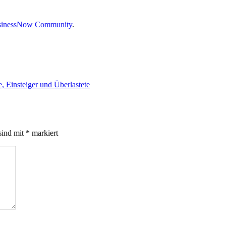
usinessNow Community
.
 Einsteiger und Überlastete
sind mit
*
markiert