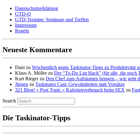
Datenschutzerklärung
GTD-Q
GTD-Termine: Seminare und Treffen
Impressum
Regeln
Neueste Kommentare
Dani
zu
Wöchentlich gratis Taskinator-Tipps zu Produktivität
Klaus A. Müller
zu
Der “To-Do List Hack” (für alle, die noch 
Kurt Rieger
zu
Den Chef zum Aufräumen bringen – wie geht d
Jürgen
zu
Taskinator Cast: Gewohnheiten statt Vorsätze
321 Blog! » Post Topic » Kalorienverbrauch beim SEX
zu
Fast
Search
Die Taskinator-Tipps