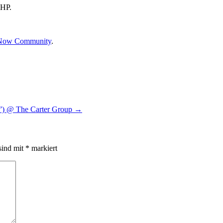
 HP.
ssNow Community
.
e”) @ The Carter Group
→
sind mit
*
markiert