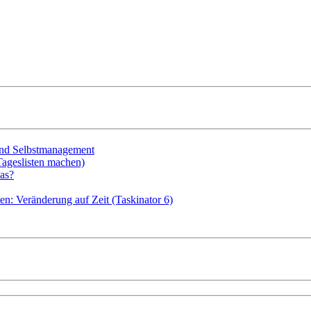
 und Selbstmanagement
Tageslisten machen)
as?
en: Veränderung auf Zeit (Taskinator 6)