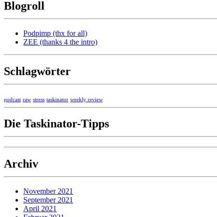
Blogroll
Podpimp (thx for all)
ZEE (thanks 4 the intro)
Schlagwörter
podcast
raw
stress
taskinator
weekly review
Die Taskinator-Tipps
Archiv
November 2021
September 2021
April 2021