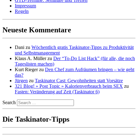
GTD-Termine: Seminare und Treffen
Impressum
Regeln
Neueste Kommentare
Dani
zu
Wöchentlich gratis Taskinator-Tipps zu Produktivität
und Selbstmanagement
Klaus A. Müller
zu
Der “To-Do List Hack” (für alle, die noch
Tageslisten machen)
Kurt Rieger
zu
Den Chef zum Aufräumen bringen – wie geht
das?
Jürgen
zu
Taskinator Cast: Gewohnheiten statt Vorsätze
321 Blog! » Post Topic » Kalorienverbrauch beim SEX
zu
Fasten: Veränderung auf Zeit (Taskinator 6)
Search
Die Taskinator-Tipps