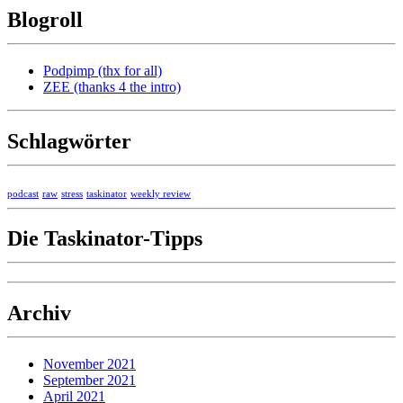
Blogroll
Podpimp (thx for all)
ZEE (thanks 4 the intro)
Schlagwörter
podcast
raw
stress
taskinator
weekly review
Die Taskinator-Tipps
Archiv
November 2021
September 2021
April 2021