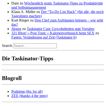
Dani
zu
Wöchentlich gratis Taskinator-Tipps zu Produktivität
und Selbstmanagement
Klaus A. Müller
zu
Der “To-Do List Hack” (für alle, die noch
Tageslisten machen)
Kurt Rieger
zu
Den Chef zum Aufräumen bringen – wie geht
das?
Jürgen
zu
Taskinator Cast: Gewohnheiten statt Vorsätze
321 Blog! » Post Topic » Kalorienverbrauch beim SEX
zu
Fasten: Veränderung auf Zeit (Taskinator 6)
Search
Die Taskinator-Tipps
Blogroll
Podpimp (thx for all)
ZEE (thanks 4 the intro)