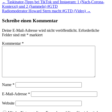
←
Taskinator-Tipps bei TikTok und Instagram: 1 (Nach-Corona-
Kontexxt) und 2 (Sammeln) #GTD
Radiomoderator Howard Stern macht #GTD (Video)
→
Schreibe einen Kommentar
Deine E-Mail-Adresse wird nicht veröffentlicht.
Erforderliche
Felder sind mit
*
markiert
Kommentar
*
Name
*
E-Mail-Adresse
*
Website