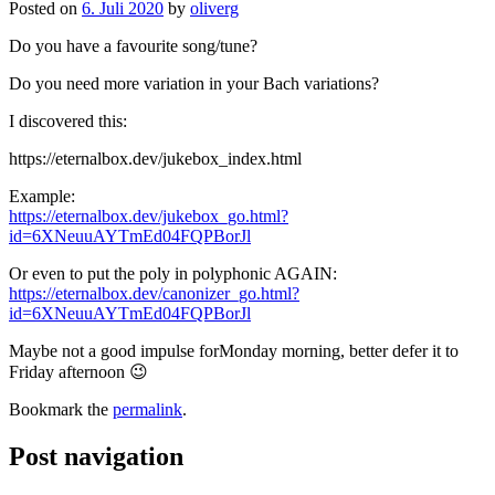
Posted on
6. Juli 2020
by
oliverg
Do you have a favourite song/tune?
Do you need more variation in your Bach variations?
I discovered this:
https://eternalbox.dev/jukebox_index.html
Example:
https://eternalbox.dev/jukebox_go.html?
id=6XNeuuAYTmEd04FQPBorJl
Or even to put the poly in polyphonic AGAIN:
https://eternalbox.dev/canonizer_go.html?
id=6XNeuuAYTmEd04FQPBorJl
Maybe not a good impulse forMonday morning, better defer it to
Friday afternoon 😉
Bookmark the
permalink
.
Post navigation