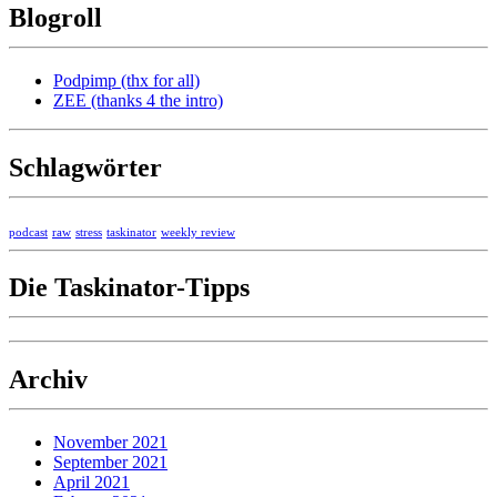
Blogroll
Podpimp (thx for all)
ZEE (thanks 4 the intro)
Schlagwörter
podcast
raw
stress
taskinator
weekly review
Die Taskinator-Tipps
Archiv
November 2021
September 2021
April 2021