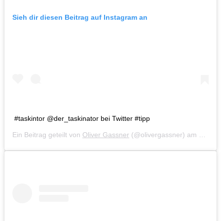
Sieh dir diesen Beitrag auf Instagram an
#taskintor @der_taskinator bei Twitter #tipp
Ein Beitrag geteilt von
Oliver Gassner
(@olivergassner) am
Mär 19