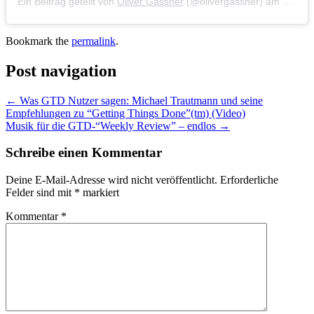
Ein Beitrag geteilt von
Oliver Gassner
(@olivergassner) am
Mär 20
Bookmark the
permalink
.
Post navigation
←
Was GTD Nutzer sagen: Michael Trautmann und seine
Empfehlungen zu “Getting Things Done”(tm) (Video)
Musik für die GTD-“Weekly Review” – endlos
→
Schreibe einen Kommentar
Deine E-Mail-Adresse wird nicht veröffentlicht.
Erforderliche
Felder sind mit
*
markiert
Kommentar
*