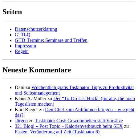
Seiten
Datenschutzerklärung
GTD-Q
GTD-Termine: Seminare und Treffen
Impressum
Regeln
Neueste Kommentare
Dani
zu
Wöchentlich gratis Taskinator-Tipps zu Produktivität
und Selbstmanagement
Klaus A. Müller
zu
Der “To-Do List Hack” (für alle, die noch
Tageslisten machen)
Kurt Rieger
zu
Den Chef zum Aufräumen bringen – wie geht
das?
Jürgen
zu
Taskinator Cast: Gewohnheiten statt Vorsätze
321 Blog! » Post Topic » Kalorienverbrauch beim SEX
zu
Fasten: Veränderung auf Zeit (Taskinator 6)