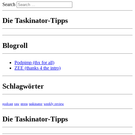
Search
Die Taskinator-Tipps
Blogroll
Podpimp (thx for all)
ZEE (thanks 4 the intro)
Schlagwörter
podcast
raw
stress
taskinator
weekly review
Die Taskinator-Tipps