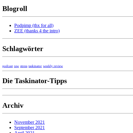
Blogroll
Podpimp (thx for all)
ZEE (thanks 4 the intro)
Schlagwörter
podcast
raw
stress
taskinator
weekly review
Die Taskinator-Tipps
Archiv
November 2021
September 2021
April 2021