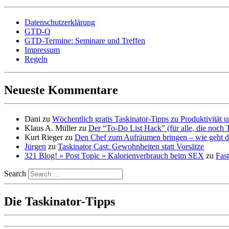
Datenschutzerklärung
GTD-Q
GTD-Termine: Seminare und Treffen
Impressum
Regeln
Neueste Kommentare
Dani
zu
Wöchentlich gratis Taskinator-Tipps zu Produktivität
Klaus A. Müller
zu
Der “To-Do List Hack” (für alle, die noch 
Kurt Rieger
zu
Den Chef zum Aufräumen bringen – wie geht d
Jürgen
zu
Taskinator Cast: Gewohnheiten statt Vorsätze
321 Blog! » Post Topic » Kalorienverbrauch beim SEX
zu
Fast
Search
Die Taskinator-Tipps