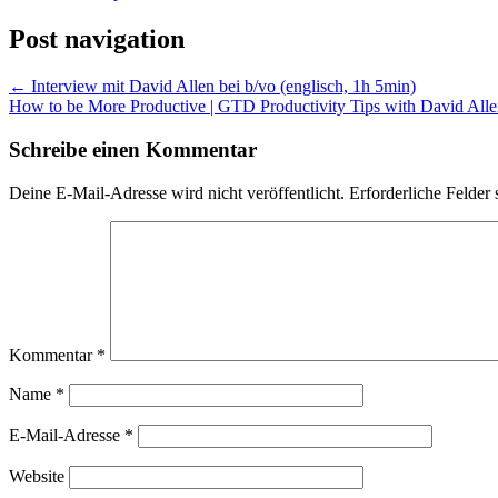
Post navigation
←
Interview mit David Allen bei b/vo (englisch, 1h 5min)
How to be More Productive | GTD Productivity Tips with David Allen (
Schreibe einen Kommentar
Deine E-Mail-Adresse wird nicht veröffentlicht.
Erforderliche Felder 
Kommentar
*
Name
*
E-Mail-Adresse
*
Website