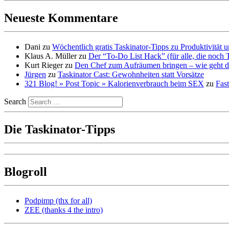
Neueste Kommentare
Dani
zu
Wöchentlich gratis Taskinator-Tipps zu Produktivität
Klaus A. Müller
zu
Der “To-Do List Hack” (für alle, die noch 
Kurt Rieger
zu
Den Chef zum Aufräumen bringen – wie geht d
Jürgen
zu
Taskinator Cast: Gewohnheiten statt Vorsätze
321 Blog! » Post Topic » Kalorienverbrauch beim SEX
zu
Fast
Search
Die Taskinator-Tipps
Blogroll
Podpimp (thx for all)
ZEE (thanks 4 the intro)