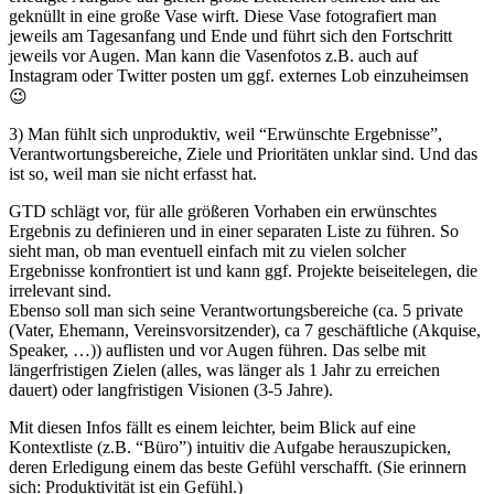
geknüllt in eine große Vase wirft. Diese Vase fotografiert man
jeweils am Tagesanfang und Ende und führt sich den Fortschritt
jeweils vor Augen. Man kann die Vasenfotos z.B. auch auf
Instagram oder Twitter posten um ggf. externes Lob einzuheimsen
😉
3) Man fühlt sich unproduktiv, weil “Erwünschte Ergebnisse”,
Verantwortungsbereiche, Ziele und Prioritäten unklar sind. Und das
ist so, weil man sie nicht erfasst hat.
GTD schlägt vor, für alle größeren Vorhaben ein erwünschtes
Ergebnis zu definieren und in einer separaten Liste zu führen. So
sieht man, ob man eventuell einfach mit zu vielen solcher
Ergebnisse konfrontiert ist und kann ggf. Projekte beiseitelegen, die
irrelevant sind.
Ebenso soll man sich seine Verantwortungsbereiche (ca. 5 private
(Vater, Ehemann, Vereinsvorsitzender), ca 7 geschäftliche (Akquise,
Speaker, …)) auflisten und vor Augen führen. Das selbe mit
längerfristigen Zielen (alles, was länger als 1 Jahr zu erreichen
dauert) oder langfristigen Visionen (3-5 Jahre).
Mit diesen Infos fällt es einem leichter, beim Blick auf eine
Kontextliste (z.B. “Büro”) intuitiv die Aufgabe herauszupicken,
deren Erledigung einem das beste Gefühl verschafft. (Sie erinnern
sich: Produktivität ist ein Gefühl.)