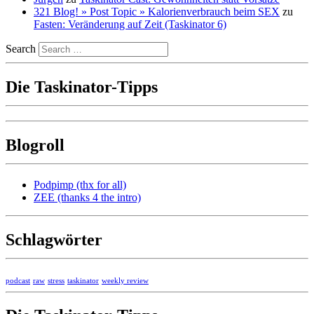
321 Blog! » Post Topic » Kalorienverbrauch beim SEX
zu
Fasten: Veränderung auf Zeit (Taskinator 6)
Search
Die Taskinator-Tipps
Blogroll
Podpimp (thx for all)
ZEE (thanks 4 the intro)
Schlagwörter
podcast
raw
stress
taskinator
weekly review