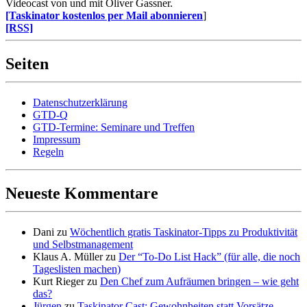
Videocast von und mit Oliver Gassner.
[Taskinator kostenlos per Mail abonnieren
]
[RSS]
Seiten
Datenschutzerklärung
GTD-Q
GTD-Termine: Seminare und Treffen
Impressum
Regeln
Neueste Kommentare
Dani
zu
Wöchentlich gratis Taskinator-Tipps zu Produktivität
und Selbstmanagement
Klaus A. Müller
zu
Der “To-Do List Hack” (für alle, die noch
Tageslisten machen)
Kurt Rieger
zu
Den Chef zum Aufräumen bringen – wie geht
das?
Jürgen
zu
Taskinator Cast: Gewohnheiten statt Vorsätze