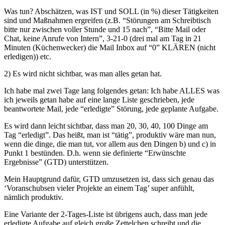
Was tun? Abschätzen, was IST und SOLL (in %) dieser Tätigkeiten
sind und Maßnahmen ergreifen (z.B. “Störungen am Schreibtisch
bitte nur zwischen voller Stunde und 15 nach”, “Bitte Mail oder
Chat, keine Anrufe von Intern”, 3-21-0 (drei mal am Tag in 21
Minuten (Küchenwecker) die Mail Inbox auf “0” KLÄREN (nicht
erledigen)) etc.
2) Es wird nicht sichtbar, was man alles getan hat.
Ich habe mal zwei Tage lang folgendes getan: Ich habe ALLES was
ich jeweils getan habe auf eine lange Liste geschrieben, jede
beantwortete Mail, jede “erledigte” Störung, jede geplante Aufgabe.
Es wird dann leicht sichtbar, dass man 20, 30, 40, 100 Dinge am
Tag “erledigt”. Das heißt, man ist “tätig”, produktiv wäre man nun,
wenn die dinge, die man tut, vor allem aus den Dingen b) und c) in
Punkt 1 bestünden. D.h. wenn sie definierte “Erwünschte
Ergebnisse” (GTD) unterstützen.
Mein Hauptgrund dafür, GTD umzusetzen ist, dass sich genau das
‘Voranschubsen vieler Projekte an einem Tag’ super anfühlt,
nämlich produktiv.
Eine Variante der 2-Tages-Liste ist übrigens auch, dass man jede
erledigte Aufgabe auf gleich große Zettelchen schreibt und die