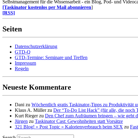
Selbstmanagement für die Wissensarbeit - ein Blog, Pod- und Videoca
[Taskinator kostenlos per Mail abonnieren
]
[RSS]
Seiten
Datenschutzerklärung
GTD-Q
GTD-Termine: Seminare und Treffen
Impressum
Regeln
Neueste Kommentare
Dani
zu
Wöchentlich gratis Taskinator-Tipps zu Produktivität
Klaus A. Müller
zu
Der “To-Do List Hack” (für alle, die noch 
Kurt Rieger
zu
Den Chef zum Aufräumen bringen – wie geht d
Jürgen
zu
Taskinator Cast: Gewohnheiten statt Vorsätze
321 Blog! » Post Topic » Kalorienverbrauch beim SEX
zu
Fast
Search