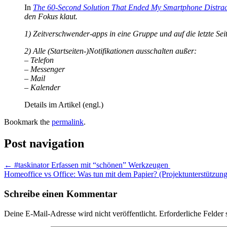
In
The 60-Second Solution That Ended My Smartphone Distrac
den Fokus klaut.
1) Zeitverschwender-apps in eine Gruppe und auf die letzte Se
2) Alle (Startseiten-)Notifikationen ausschalten außer:
– Telefon
– Messenger
– Mail
– Kalender
Details im Artikel (engl.)
Bookmark the
permalink
.
Post navigation
←
#taskinator Erfassen mit “schönen” Werkzeugen
Homeoffice vs Office: Was tun mit dem Papier? (Projektunterstützun
Schreibe einen Kommentar
Deine E-Mail-Adresse wird nicht veröffentlicht.
Erforderliche Felder 