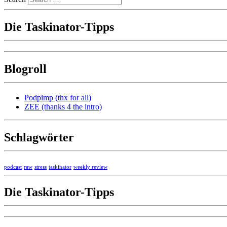
Die Taskinator-Tipps
Blogroll
Podpimp (thx for all)
ZEE (thanks 4 the intro)
Schlagwörter
podcast
raw
stress
taskinator
weekly review
Die Taskinator-Tipps