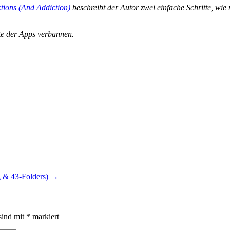
tions (And Addiction)
beschreibt der Autor zwei einfache Schritte, wie 
ite der Apps verbannen.
g & 43-Folders)
→
sind mit
*
markiert