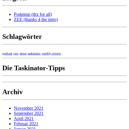
Podpimp (thx for all)
ZEE (thanks 4 the intro)
Schlagwörter
podcast
raw
stress
taskinator
weekly review
Die Taskinator-Tipps
Archiv
November 2021
September 2021
April 2021
Februar 2021
Januar 2021