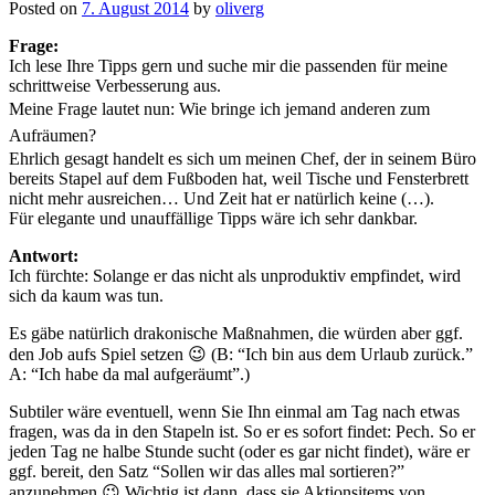
Posted on
7. August 2014
by
oliverg
Frage:
Ich lese Ihre Tipps gern und suche mir die passenden für meine
schrittweise Verbesserung aus.
Meine Frage lautet nun: Wie bringe ich jemand anderen zum
Aufräumen?
Ehrlich gesagt handelt es sich um meinen Chef, der in seinem Büro
bereits Stapel auf dem Fußboden hat, weil Tische und Fensterbrett
nicht mehr ausreichen… Und Zeit hat er natürlich keine (…).
Für elegante und unauffällige Tipps wäre ich sehr dankbar.
Antwort:
Ich fürchte: Solange er das nicht als unproduktiv empfindet, wird
sich da kaum was tun.
Es gäbe natürlich drakonische Maßnahmen, die würden aber ggf.
den Job aufs Spiel setzen 😉 (B: “Ich bin aus dem Urlaub zurück.”
A: “Ich habe da mal aufgeräumt”.)
Subtiler wäre eventuell, wenn Sie Ihn einmal am Tag nach etwas
fragen, was da in den Stapeln ist. So er es sofort findet: Pech. So er
jeden Tag ne halbe Stunde sucht (oder es gar nicht findet), wäre er
ggf. bereit, den Satz “Sollen wir das alles mal sortieren?”
anzunehmen 😉 Wichtig ist dann, dass sie Aktionsitems von