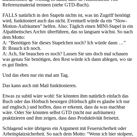
Referenzmaterial trennen (siehe GTD-Buch).
FALLS natürlich in den Stapeln nichts ist, was im Zugriff benötigt
wird, funktioniert auch das nicht. Eventuell würde da ein “Slow-
Motion-Aufräumen” helfen. Also: Täglich einen MINI-Stapel in ein
Alpahbetisches Archiv überführen, das so langsam wächst. So nach
dem Motto:
A: “Benötigen Sie dieses Stapelchen noch? Ich würde dann …”
B: Brauch ich noch.
A: Ach, Sie brauchen es noch? Lassen Sie uns doch mal schauen
was genau Sie benötigen, den Rest würde ich dann ablegen, wo sie
es gut finden.
Und das eben nur ein mal am Tag.
Das kann auch mit Mail funktionieren.
Etwas zu subtil wäre wohl: Sie könnten ihm natürlich einfach das
Buch oder das Hörbuch besorgen (Hörbuch gibt es glaube ich nur
auf englisch.) und hoffen, dass er erkennt, dass da was machbar
wäre. Oder Sie könnten selbst GTD (nicht nur aufräumen)
praktizieren und ihm zeigen, dass dass Produktivität freisetzt.
Schlagend wäre übrigens ein Argument mit Feuersicherheit oder
Arbeitsplatzsicherheit. So nach dem Motto: “Wenn ich hier stolpere,