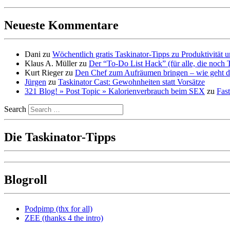
Neueste Kommentare
Dani
zu
Wöchentlich gratis Taskinator-Tipps zu Produktivität
Klaus A. Müller
zu
Der “To-Do List Hack” (für alle, die noch 
Kurt Rieger
zu
Den Chef zum Aufräumen bringen – wie geht d
Jürgen
zu
Taskinator Cast: Gewohnheiten statt Vorsätze
321 Blog! » Post Topic » Kalorienverbrauch beim SEX
zu
Fast
Search
Die Taskinator-Tipps
Blogroll
Podpimp (thx for all)
ZEE (thanks 4 the intro)